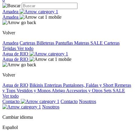
Amadea
Amadea
Volver
Amadea
Carteras
Billeteras
Pantuflas
Materas
SALE
Carteras
Tejidas
Ver todo
Agua de RIO
Agua de RIO
Volver
Agua de RIO
Bikinis
Enterizas
Pantalones, Faldas y Short
Remeras
y Tops
Vestidos y Monos
Abrigo
Accesorios y Otros
Sets
SALE
Ver todo
Contacto
Contacto
Nosotros
Nosotros
Cambiar idioma
Español