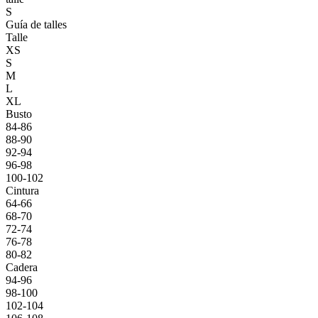
S
Guía de talles
Talle
XS
S
M
L
XL
Busto
84-86
88-90
92-94
96-98
100-102
Cintura
64-66
68-70
72-74
76-78
80-82
Cadera
94-96
98-100
102-104