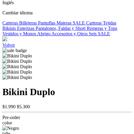
Inglés
Cambiar idioma
Carteras
Billeteras
Pantuflas
Materas
SALE
Carteras Tejidas
Bikinis
Enterizas
Pantalones, Faldas y Short
Remeras y Tops
Vestidos y Monos
Abrigo
Accesorios y Otros
Sets
SALE
Volver
Bikini Duplo
$1.990
$5.300
Pre-order
color
talle