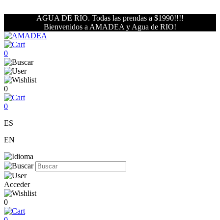
AGUA DE RIO. Todas las prendas a $1990!!!!
Bienvenidos a AMADEA y Agua de RIO!
0
0
0
ES
EN
Acceder
0
0