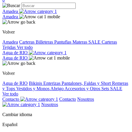
Amadea
Amadea
Volver
Amadea
Carteras
Billeteras
Pantuflas
Materas
SALE
Carteras
Tejidas
Ver todo
Agua de RIO
Agua de RIO
Volver
Agua de RIO
Bikinis
Enterizas
Pantalones, Faldas y Short
Remeras
y Tops
Vestidos y Monos
Abrigo
Accesorios y Otros
Sets
SALE
Ver todo
Contacto
Contacto
Nosotros
Nosotros
Cambiar idioma
Español