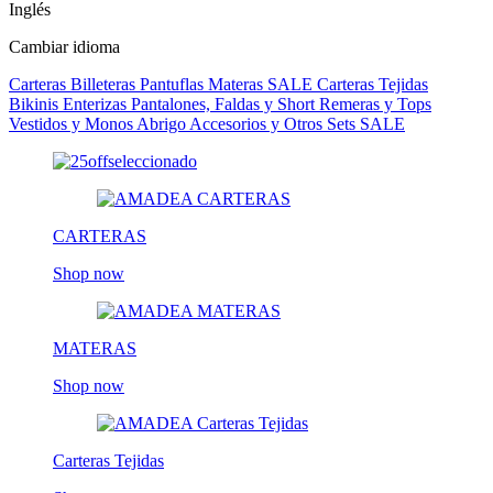
Inglés
Cambiar idioma
Carteras
Billeteras
Pantuflas
Materas
SALE
Carteras Tejidas
Bikinis
Enterizas
Pantalones, Faldas y Short
Remeras y Tops
Vestidos y Monos
Abrigo
Accesorios y Otros
Sets
SALE
CARTERAS
Shop now
MATERAS
Shop now
Carteras Tejidas