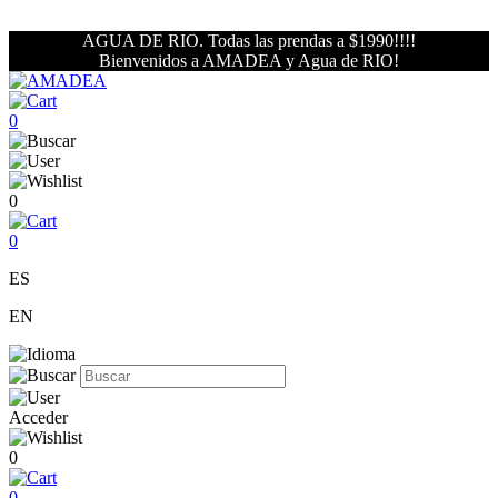
AGUA DE RIO. Todas las prendas a $1990!!!!
Bienvenidos a AMADEA y Agua de RIO!
0
0
0
ES
EN
Acceder
0
0