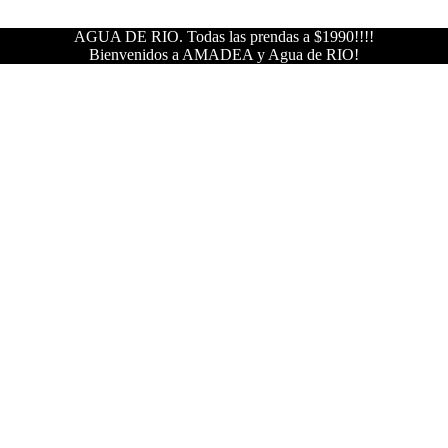
AGUA DE RIO. Todas las prendas a $1990!!!!
Bienvenidos a AMADEA y Agua de RIO!