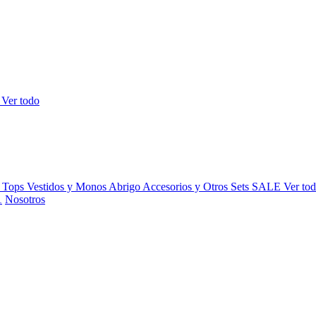
s
Ver todo
y Tops
Vestidos y Monos
Abrigo
Accesorios y Otros
Sets
SALE
Ver to
Nosotros