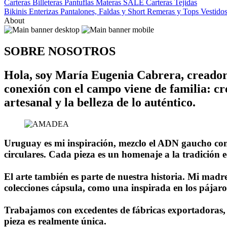
Carteras
Billeteras
Pantuflas
Materas
SALE
Carteras Tejidas
Bikinis
Enterizas
Pantalones, Faldas y Short
Remeras y Tops
Vestido
About
SOBRE NOSOTROS
Hola, soy María Eugenia Cabrera, creado
conexión con el campo viene de familia: cr
artesanal y la belleza de lo auténtico.
Uruguay es mi inspiración, mezclo el ADN gaucho con 
circulares. Cada pieza es un homenaje a la tradición 
El arte también es parte de nuestra historia. Mi madr
colecciones cápsula, como una inspirada en los pájaro
Trabajamos con excedentes de fábricas exportadoras, 
pieza es realmente única.