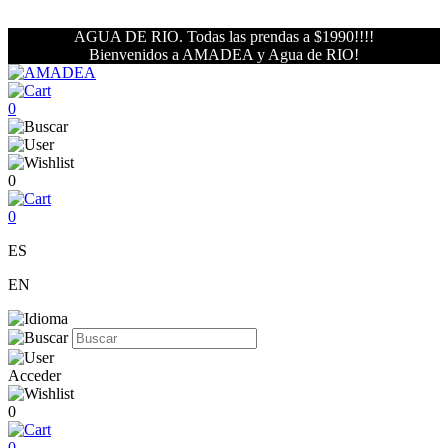
AGUA DE RIO. Todas las prendas a $1990!!!!
Bienvenidos a AMADEA y Agua de RIO!
0
0
0
ES
EN
Acceder
0
0