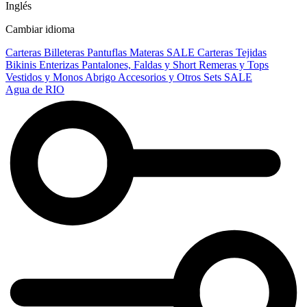
Inglés
Cambiar idioma
Carteras
Billeteras
Pantuflas
Materas
SALE
Carteras Tejidas
Bikinis
Enterizas
Pantalones, Faldas y Short
Remeras y Tops
Vestidos y Monos
Abrigo
Accesorios y Otros
Sets
SALE
Agua de RIO