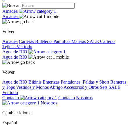
Amadea
Amadea
Volver
Amadea
Carteras
Billeteras
Pantuflas
Materas
SALE
Carteras
Tejidas
Ver todo
Agua de RIO
Agua de RIO
Volver
Agua de RIO
Bikinis
Enterizas
Pantalones, Faldas y Short
Remeras
y Tops
Vestidos y Monos
Abrigo
Accesorios y Otros
Sets
SALE
Ver todo
Contacto
Contacto
Nosotros
Nosotros
Cambiar idioma
Español