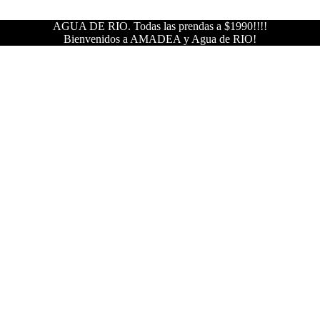
AGUA DE RIO. Todas las prendas a $1990!!!!
Bienvenidos a AMADEA y Agua de RIO!