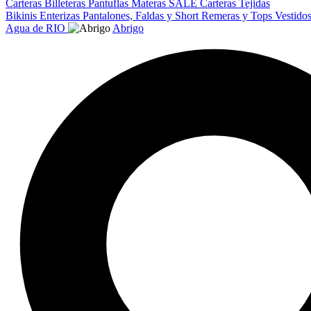
Carteras
Billeteras
Pantuflas
Materas
SALE
Carteras Tejidas
Bikinis
Enterizas
Pantalones, Faldas y Short
Remeras y Tops
Vestido
Agua de RIO
Abrigo