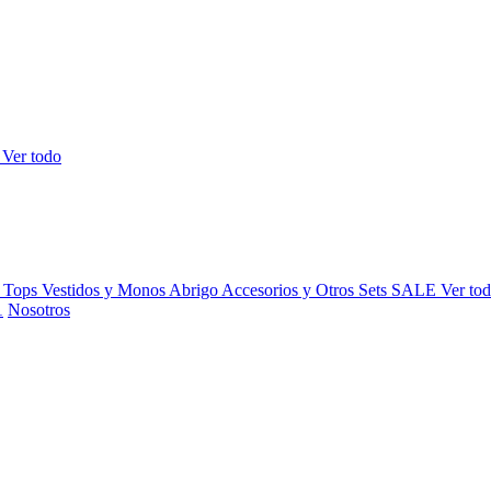
s
Ver todo
y Tops
Vestidos y Monos
Abrigo
Accesorios y Otros
Sets
SALE
Ver to
Nosotros