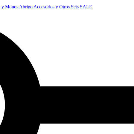
s y Monos
Abrigo
Accesorios y Otros
Sets
SALE