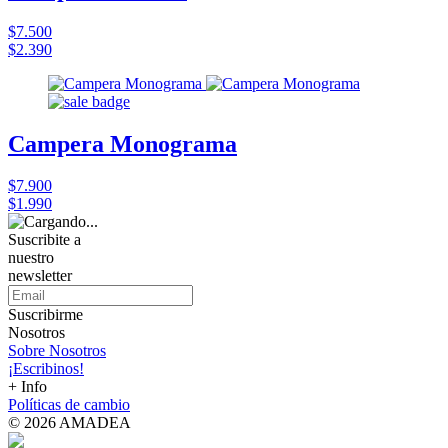
$7.500
$2.390
Campera Monograma
$7.900
$1.990
Suscribite a
nuestro
newsletter
Suscribirme
Nosotros
Sobre Nosotros
¡Escribinos!
+ Info
Políticas de cambio
© 2026 AMADEA