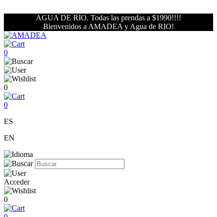
AGUA DE RIO. Todas las prendas a $1990!!!!
Bienvenidos a AMADEA y Agua de RIO!
0
0
0
ES
EN
Acceder
0
0