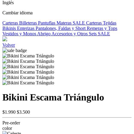
Inglés
Cambiar idioma
Carteras
Billeteras
Pantuflas
Materas
SALE
Carteras Tejidas
Bikinis
Enterizas
Pantalones, Faldas y Short
Remeras y Tops
Vestidos y Monos
Abrigo
Accesorios y Otros
Sets
SALE
Volver
Bikini Escama Triángulo
$1.990
$3.500
Pre-order
color