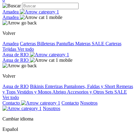
Amadea
Amadea
Volver
Amadea
Carteras
Billeteras
Pantuflas
Materas
SALE
Carteras
Tejidas
Ver todo
Agua de RIO
Agua de RIO
Volver
Agua de RIO
Bikinis
Enterizas
Pantalones, Faldas y Short
Remeras
y Tops
Vestidos y Monos
Abrigo
Accesorios y Otros
Sets
SALE
Ver todo
Contacto
Contacto
Nosotros
Nosotros
Cambiar idioma
Español