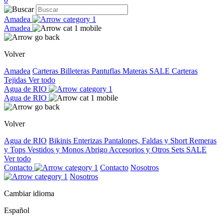
Amadea
Amadea
Volver
Amadea
Carteras
Billeteras
Pantuflas
Materas
SALE
Carteras
Tejidas
Ver todo
Agua de RIO
Agua de RIO
Volver
Agua de RIO
Bikinis
Enterizas
Pantalones, Faldas y Short
Remeras
y Tops
Vestidos y Monos
Abrigo
Accesorios y Otros
Sets
SALE
Ver todo
Contacto
Contacto
Nosotros
Nosotros
Cambiar idioma
Español