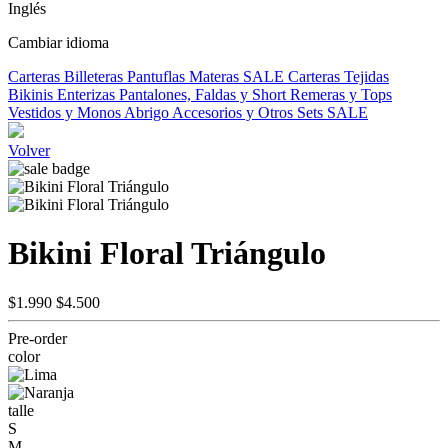
Inglés
Cambiar idioma
Carteras
Billeteras
Pantuflas
Materas
SALE
Carteras Tejidas
Bikinis
Enterizas
Pantalones, Faldas y Short
Remeras y Tops
Vestidos y Monos
Abrigo
Accesorios y Otros
Sets
SALE
Volver
Bikini Floral Triángulo
$1.990
$4.500
Pre-order
color
talle
S
M