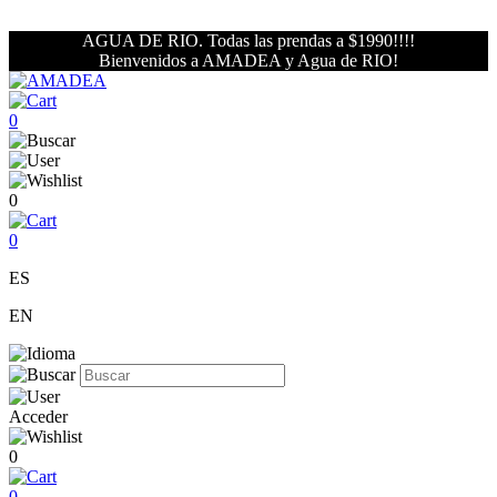
AGUA DE RIO. Todas las prendas a $1990!!!!
Bienvenidos a AMADEA y Agua de RIO!
0
0
0
ES
EN
Acceder
0
0