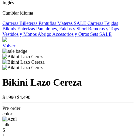
Inglés
Cambiar idioma
Carteras
Billeteras
Pantuflas
Materas
SALE
Carteras Tejidas
Bikinis
Enterizas
Pantalones, Faldas y Short
Remeras y Tops
Vestidos y Monos
Abrigo
Accesorios y Otros
Sets
SALE
Volver
Bikini Lazo Cereza
$1.990
$4.490
Pre-order
color
talle
S
L