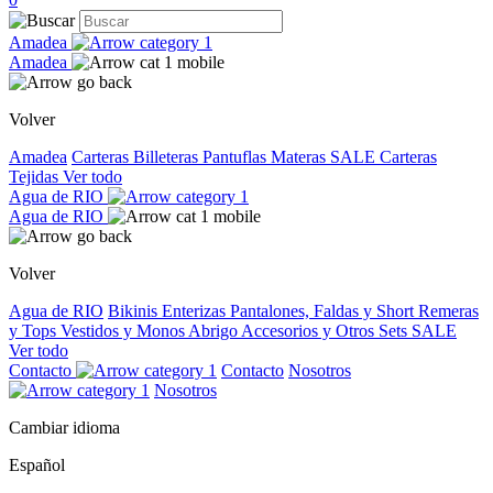
Amadea
Amadea
Volver
Amadea
Carteras
Billeteras
Pantuflas
Materas
SALE
Carteras
Tejidas
Ver todo
Agua de RIO
Agua de RIO
Volver
Agua de RIO
Bikinis
Enterizas
Pantalones, Faldas y Short
Remeras
y Tops
Vestidos y Monos
Abrigo
Accesorios y Otros
Sets
SALE
Ver todo
Contacto
Contacto
Nosotros
Nosotros
Cambiar idioma
Español