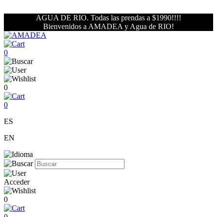
AGUA DE RIO. Todas las prendas a $1990!!!!
Bienvenidos a AMADEA y Agua de RIO!
0
0
0
ES
EN
Acceder
0
0