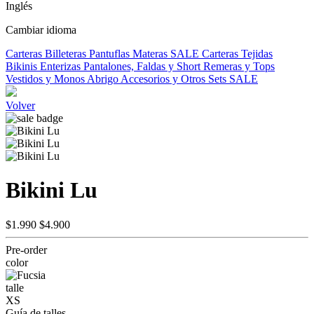
Inglés
Cambiar idioma
Carteras
Billeteras
Pantuflas
Materas
SALE
Carteras Tejidas
Bikinis
Enterizas
Pantalones, Faldas y Short
Remeras y Tops
Vestidos y Monos
Abrigo
Accesorios y Otros
Sets
SALE
Volver
Bikini Lu
$1.990
$4.900
Pre-order
color
talle
XS
Guía de talles