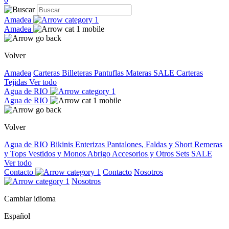
Amadea
Amadea
Volver
Amadea
Carteras
Billeteras
Pantuflas
Materas
SALE
Carteras
Tejidas
Ver todo
Agua de RIO
Agua de RIO
Volver
Agua de RIO
Bikinis
Enterizas
Pantalones, Faldas y Short
Remeras
y Tops
Vestidos y Monos
Abrigo
Accesorios y Otros
Sets
SALE
Ver todo
Contacto
Contacto
Nosotros
Nosotros
Cambiar idioma
Español