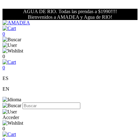
AGUA DE RIO. Todas las prendas a $1990!!!!
Bienvenidos a AMADEA y Agua de RIO!
0
0
0
ES
EN
Acceder
0
0