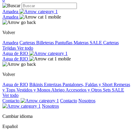
Amadea
Amadea
Volver
Amadea
Carteras
Billeteras
Pantuflas
Materas
SALE
Carteras
Tejidas
Ver todo
Agua de RIO
Agua de RIO
Volver
Agua de RIO
Bikinis
Enterizas
Pantalones, Faldas y Short
Remeras
y Tops
Vestidos y Monos
Abrigo
Accesorios y Otros
Sets
SALE
Ver todo
Contacto
Contacto
Nosotros
Nosotros
Cambiar idioma
Español