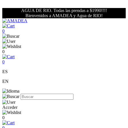
AGUA DE RIO. Todas las prendas a $1990!!!!
Bienvenidos a AMADEA y Agua de RIO!
0
0
0
ES
EN
Acceder
0
0