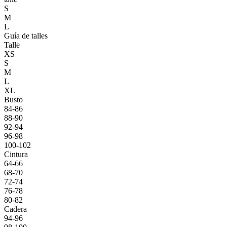
S
M
L
Guía de talles
Talle
XS
S
M
L
XL
Busto
84-86
88-90
92-94
96-98
100-102
Cintura
64-66
68-70
72-74
76-78
80-82
Cadera
94-96