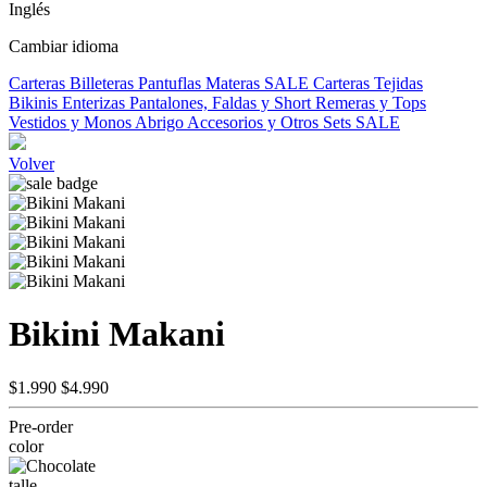
Inglés
Cambiar idioma
Carteras
Billeteras
Pantuflas
Materas
SALE
Carteras Tejidas
Bikinis
Enterizas
Pantalones, Faldas y Short
Remeras y Tops
Vestidos y Monos
Abrigo
Accesorios y Otros
Sets
SALE
Volver
Bikini Makani
$1.990
$4.990
Pre-order
color
talle