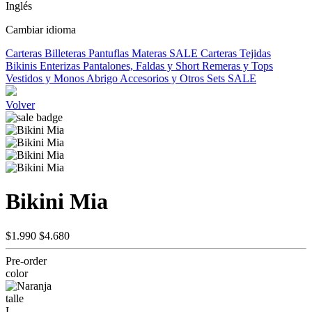
Inglés
Cambiar idioma
Carteras
Billeteras
Pantuflas
Materas
SALE
Carteras Tejidas
Bikinis
Enterizas
Pantalones, Faldas y Short
Remeras y Tops
Vestidos y Monos
Abrigo
Accesorios y Otros
Sets
SALE
Volver
Bikini Mia
$1.990
$4.680
Pre-order
color
talle
L