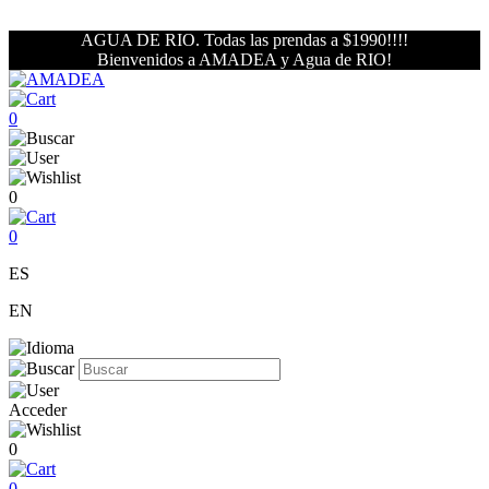
AGUA DE RIO. Todas las prendas a $1990!!!!
Bienvenidos a AMADEA y Agua de RIO!
0
0
0
ES
EN
Acceder
0
0