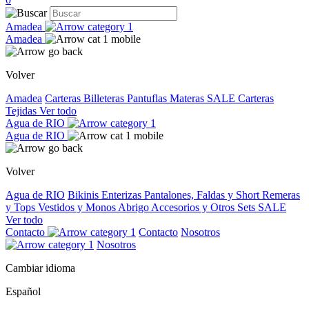
Amadea
Amadea
Volver
Amadea
Carteras
Billeteras
Pantuflas
Materas
SALE
Carteras
Tejidas
Ver todo
Agua de RIO
Agua de RIO
Volver
Agua de RIO
Bikinis
Enterizas
Pantalones, Faldas y Short
Remeras
y Tops
Vestidos y Monos
Abrigo
Accesorios y Otros
Sets
SALE
Ver todo
Contacto
Contacto
Nosotros
Nosotros
Cambiar idioma
Español