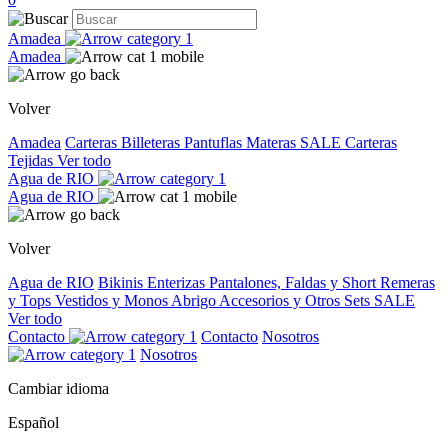
Amadea
Amadea
Volver
Amadea
Carteras
Billeteras
Pantuflas
Materas
SALE
Carteras
Tejidas
Ver todo
Agua de RIO
Agua de RIO
Volver
Agua de RIO
Bikinis
Enterizas
Pantalones, Faldas y Short
Remeras
y Tops
Vestidos y Monos
Abrigo
Accesorios y Otros
Sets
SALE
Ver todo
Contacto
Contacto
Nosotros
Nosotros
Cambiar idioma
Español