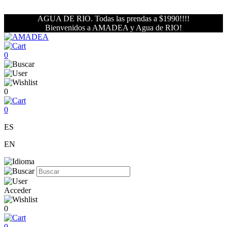
AGUA DE RIO. Todas las prendas a $1990!!!!
Bienvenidos a AMADEA y Agua de RIO!
0
0
0
ES
EN
Acceder
0
0