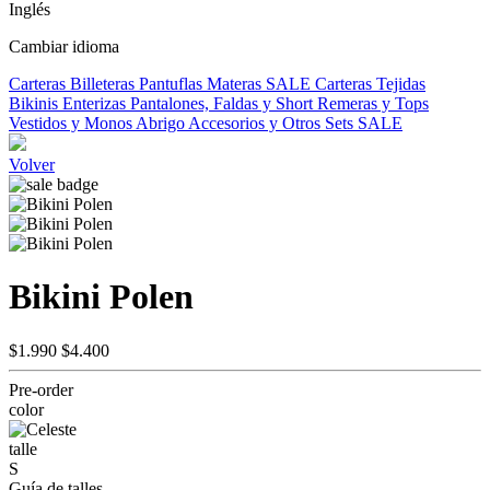
Inglés
Cambiar idioma
Carteras
Billeteras
Pantuflas
Materas
SALE
Carteras Tejidas
Bikinis
Enterizas
Pantalones, Faldas y Short
Remeras y Tops
Vestidos y Monos
Abrigo
Accesorios y Otros
Sets
SALE
Volver
Bikini Polen
$1.990
$4.400
Pre-order
color
talle
S
Guía de talles