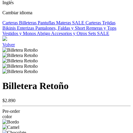
Inglés
Cambiar idioma
Carteras
Billeteras
Pantuflas
Materas
SALE
Carteras Tejidas
Bikinis
Enterizas
Pantalones, Faldas y Short
Remeras y Tops
Vestidos y Monos
Abrigo
Accesorios y Otros
Sets
SALE
Volver
Billetera Retoño
$2.890
Pre-order
color