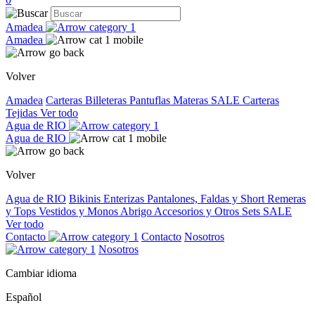
Amadea
Amadea
Volver
Amadea
Carteras
Billeteras
Pantuflas
Materas
SALE
Carteras
Tejidas
Ver todo
Agua de RIO
Agua de RIO
Volver
Agua de RIO
Bikinis
Enterizas
Pantalones, Faldas y Short
Remeras
y Tops
Vestidos y Monos
Abrigo
Accesorios y Otros
Sets
SALE
Ver todo
Contacto
Contacto
Nosotros
Nosotros
Cambiar idioma
Español