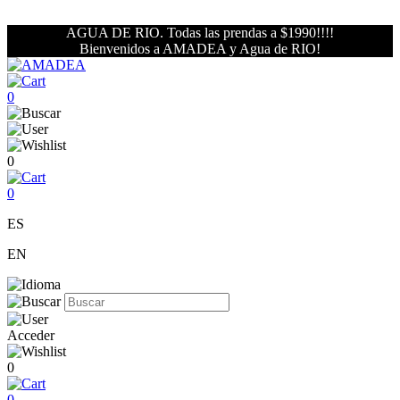
AGUA DE RIO. Todas las prendas a $1990!!!!
Bienvenidos a AMADEA y Agua de RIO!
0
0
0
ES
EN
Acceder
0
0