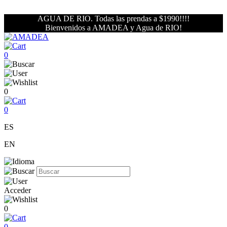
AGUA DE RIO. Todas las prendas a $1990!!!!
Bienvenidos a AMADEA y Agua de RIO!
0
0
0
ES
EN
Acceder
0
0