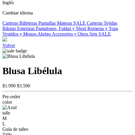
Inglés
Cambiar idioma
Carteras
Billeteras
Pantuflas
Materas
SALE
Carteras Tejidas
Bikinis
Enterizas
Pantalones, Faldas y Short
Remeras y Tops
Vestidos y Monos
Abrigo
Accesorios y Otros
Sets
SALE
Volver
Blusa Libélula
$1.990
$3.590
Pre-order
color
talle
M
L
Guía de talles
Talle