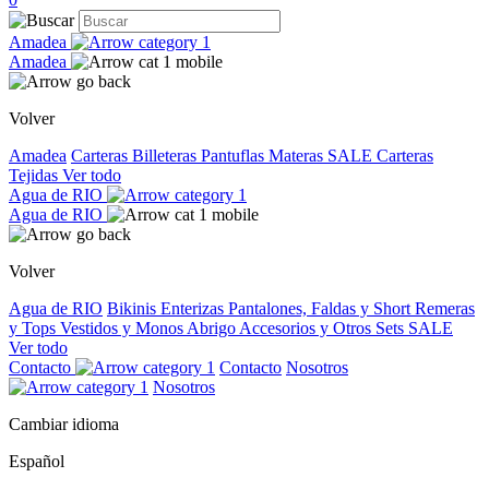
Amadea
Amadea
Volver
Amadea
Carteras
Billeteras
Pantuflas
Materas
SALE
Carteras
Tejidas
Ver todo
Agua de RIO
Agua de RIO
Volver
Agua de RIO
Bikinis
Enterizas
Pantalones, Faldas y Short
Remeras
y Tops
Vestidos y Monos
Abrigo
Accesorios y Otros
Sets
SALE
Ver todo
Contacto
Contacto
Nosotros
Nosotros
Cambiar idioma
Español