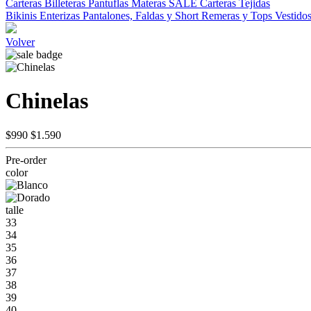
Carteras
Billeteras
Pantuflas
Materas
SALE
Carteras Tejidas
Bikinis
Enterizas
Pantalones, Faldas y Short
Remeras y Tops
Vestido
Volver
Chinelas
$990
$1.590
Pre-order
color
talle
33
34
35
36
37
38
39
40