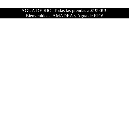
AGUA DE RIO. Todas las prendas a $1990!!!!
Bienvenidos a AMADEA y Agua de RIO!