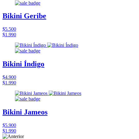
Bikini Geribe
$5.500
$1.990
Bikini Índigo
$4.900
$1.990
Bikini Jameos
$5.900
$1.990