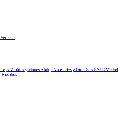
s
Ver todo
y Tops
Vestidos y Monos
Abrigo
Accesorios y Otros
Sets
SALE
Ver to
Nosotros