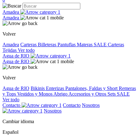
Amadea
Amadea
Volver
Amadea
Carteras
Billeteras
Pantuflas
Materas
SALE
Carteras
Tejidas
Ver todo
Agua de RIO
Agua de RIO
Volver
Agua de RIO
Bikinis
Enterizas
Pantalones, Faldas y Short
Remeras
y Tops
Vestidos y Monos
Abrigo
Accesorios y Otros
Sets
SALE
Ver todo
Contacto
Contacto
Nosotros
Nosotros
Cambiar idioma
Español