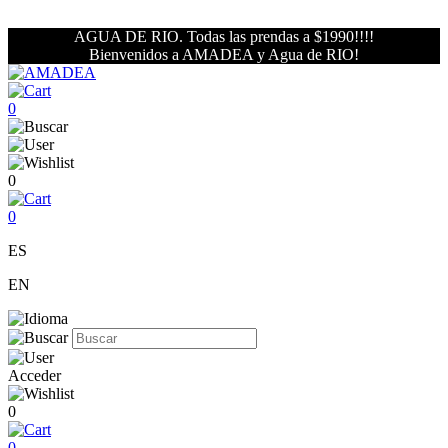
AGUA DE RIO. Todas las prendas a $1990!!!!
Bienvenidos a AMADEA y Agua de RIO!
0
0
0
ES
EN
Acceder
0
0