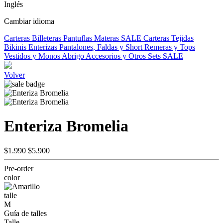
Inglés
Cambiar idioma
Carteras
Billeteras
Pantuflas
Materas
SALE
Carteras Tejidas
Bikinis
Enterizas
Pantalones, Faldas y Short
Remeras y Tops
Vestidos y Monos
Abrigo
Accesorios y Otros
Sets
SALE
Volver
Enteriza Bromelia
$1.990
$5.900
Pre-order
color
talle
M
Guía de talles
Talle