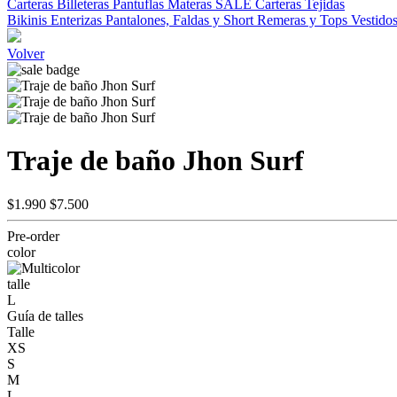
Carteras
Billeteras
Pantuflas
Materas
SALE
Carteras Tejidas
Bikinis
Enterizas
Pantalones, Faldas y Short
Remeras y Tops
Vestido
Volver
Traje de baño Jhon Surf
$1.990
$7.500
Pre-order
color
talle
L
Guía de talles
Talle
XS
S
M
L