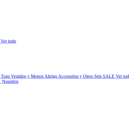
s
Ver todo
y Tops
Vestidos y Monos
Abrigo
Accesorios y Otros
Sets
SALE
Ver to
Nosotros