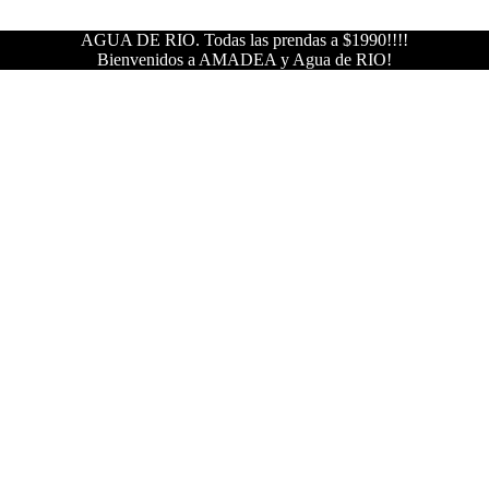
AGUA DE RIO. Todas las prendas a $1990!!!!
Bienvenidos a AMADEA y Agua de RIO!