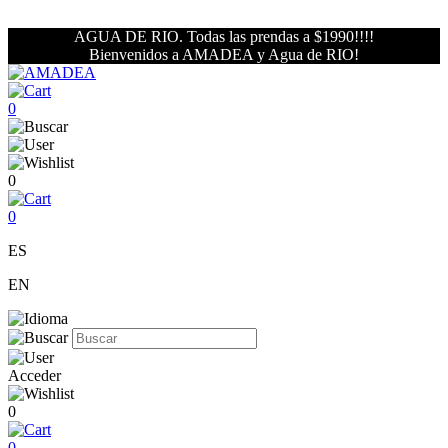
AGUA DE RIO. Todas las prendas a $1990!!!!
Bienvenidos a AMADEA y Agua de RIO!
0
0
0
ES
EN
Acceder
0
0