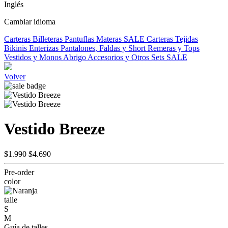
Inglés
Cambiar idioma
Carteras
Billeteras
Pantuflas
Materas
SALE
Carteras Tejidas
Bikinis
Enterizas
Pantalones, Faldas y Short
Remeras y Tops
Vestidos y Monos
Abrigo
Accesorios y Otros
Sets
SALE
Volver
Vestido Breeze
$1.990
$4.690
Pre-order
color
talle
S
M
Guía de talles