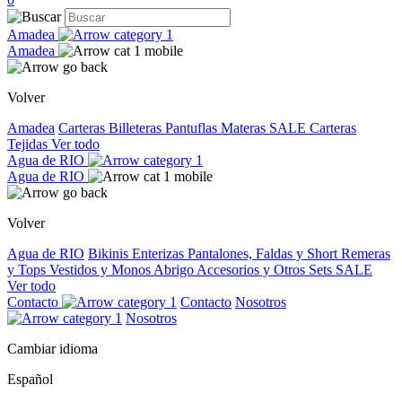
Amadea
Amadea
Volver
Amadea
Carteras
Billeteras
Pantuflas
Materas
SALE
Carteras
Tejidas
Ver todo
Agua de RIO
Agua de RIO
Volver
Agua de RIO
Bikinis
Enterizas
Pantalones, Faldas y Short
Remeras
y Tops
Vestidos y Monos
Abrigo
Accesorios y Otros
Sets
SALE
Ver todo
Contacto
Contacto
Nosotros
Nosotros
Cambiar idioma
Español