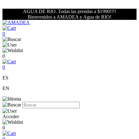
AGUA DE RIO. Todas las prendas a $1990!!!!
Bienvenidos a AMADEA y Agua de RIO!
0
0
0
ES
EN
Acceder
0
0