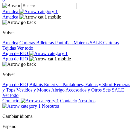
Amadea
Amadea
Volver
Amadea
Carteras
Billeteras
Pantuflas
Materas
SALE
Carteras
Tejidas
Ver todo
Agua de RIO
Agua de RIO
Volver
Agua de RIO
Bikinis
Enterizas
Pantalones, Faldas y Short
Remeras
y Tops
Vestidos y Monos
Abrigo
Accesorios y Otros
Sets
SALE
Ver todo
Contacto
Contacto
Nosotros
Nosotros
Cambiar idioma
Español