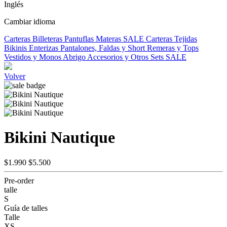
Inglés
Cambiar idioma
Carteras
Billeteras
Pantuflas
Materas
SALE
Carteras Tejidas
Bikinis
Enterizas
Pantalones, Faldas y Short
Remeras y Tops
Vestidos y Monos
Abrigo
Accesorios y Otros
Sets
SALE
Volver
Bikini Nautique
$1.990
$5.500
Pre-order
talle
S
Guía de talles
Talle
XS