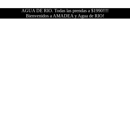
AGUA DE RIO. Todas las prendas a $1990!!!!
Bienvenidos a AMADEA y Agua de RIO!