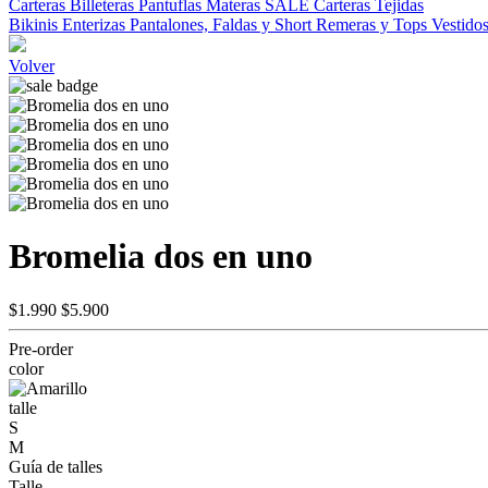
Carteras
Billeteras
Pantuflas
Materas
SALE
Carteras Tejidas
Bikinis
Enterizas
Pantalones, Faldas y Short
Remeras y Tops
Vestido
Volver
Bromelia dos en uno
$1.990
$5.900
Pre-order
color
talle
S
M
Guía de talles
Talle