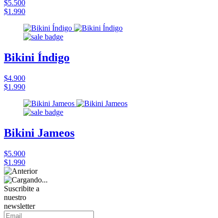
$5.500
$1.990
Bikini Índigo
$4.900
$1.990
Bikini Jameos
$5.900
$1.990
Suscribite a
nuestro
newsletter