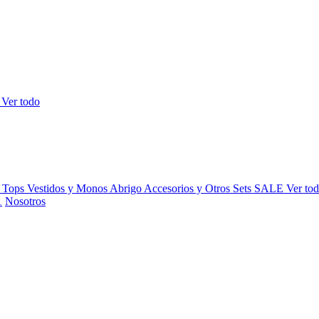
s
Ver todo
y Tops
Vestidos y Monos
Abrigo
Accesorios y Otros
Sets
SALE
Ver to
Nosotros