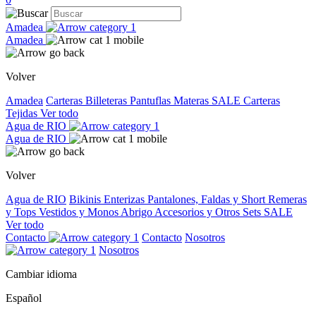
Amadea
Amadea
Volver
Amadea
Carteras
Billeteras
Pantuflas
Materas
SALE
Carteras
Tejidas
Ver todo
Agua de RIO
Agua de RIO
Volver
Agua de RIO
Bikinis
Enterizas
Pantalones, Faldas y Short
Remeras
y Tops
Vestidos y Monos
Abrigo
Accesorios y Otros
Sets
SALE
Ver todo
Contacto
Contacto
Nosotros
Nosotros
Cambiar idioma
Español