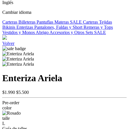
Inglés
Cambiar idioma
Carteras
Billeteras
Pantuflas
Materas
SALE
Carteras Tejidas
Bikinis
Enterizas
Pantalones, Faldas y Short
Remeras y Tops
Vestidos y Monos
Abrigo
Accesorios y Otros
Sets
SALE
Volver
Enteriza Ariela
$1.990
$5.500
Pre-order
color
talle
L
Guía de talles