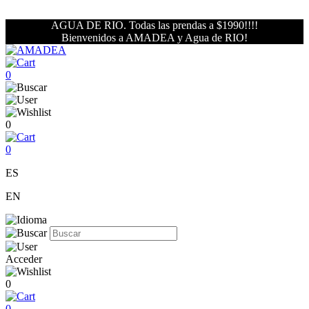
AGUA DE RIO. Todas las prendas a $1990!!!!
Bienvenidos a AMADEA y Agua de RIO!
0
0
0
ES
EN
Acceder
0
0