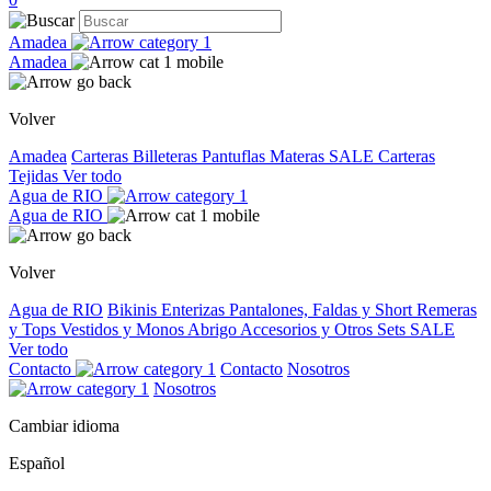
Amadea
Amadea
Volver
Amadea
Carteras
Billeteras
Pantuflas
Materas
SALE
Carteras
Tejidas
Ver todo
Agua de RIO
Agua de RIO
Volver
Agua de RIO
Bikinis
Enterizas
Pantalones, Faldas y Short
Remeras
y Tops
Vestidos y Monos
Abrigo
Accesorios y Otros
Sets
SALE
Ver todo
Contacto
Contacto
Nosotros
Nosotros
Cambiar idioma
Español