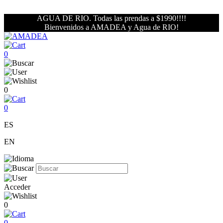
AGUA DE RIO. Todas las prendas a $1990!!!!
Bienvenidos a AMADEA y Agua de RIO!
0
0
0
ES
EN
Acceder
0
0