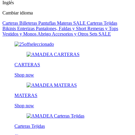
Inglés
Cambiar idioma
Carteras
Billeteras
Pantuflas
Materas
SALE
Carteras Tejidas
Bikinis
Enterizas
Pantalones, Faldas y Short
Remeras y Tops
Vestidos y Monos
Abrigo
Accesorios y Otros
Sets
SALE
CARTERAS
Shop now
MATERAS
Shop now
Carteras Tejidas