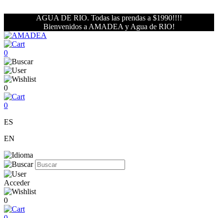
AGUA DE RIO. Todas las prendas a $1990!!!!
Bienvenidos a AMADEA y Agua de RIO!
0
0
0
ES
EN
Acceder
0
0