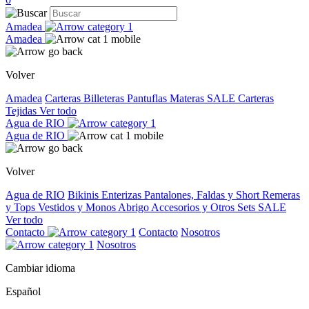
Amadea
Amadea
Volver
Amadea
Carteras
Billeteras
Pantuflas
Materas
SALE
Carteras
Tejidas
Ver todo
Agua de RIO
Agua de RIO
Volver
Agua de RIO
Bikinis
Enterizas
Pantalones, Faldas y Short
Remeras
y Tops
Vestidos y Monos
Abrigo
Accesorios y Otros
Sets
SALE
Ver todo
Contacto
Contacto
Nosotros
Nosotros
Cambiar idioma
Español