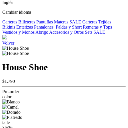
Inglés
Cambiar idioma
Carteras
Billeteras
Pantuflas
Materas
SALE
Carteras Tejidas
Bikinis
Enterizas
Pantalones, Faldas y Short
Remeras y Tops
Vestidos y Monos
Abrigo
Accesorios y Otros
Sets
SALE
Volver
House Shoe
$1.790
Pre-order
color
talle
35/36