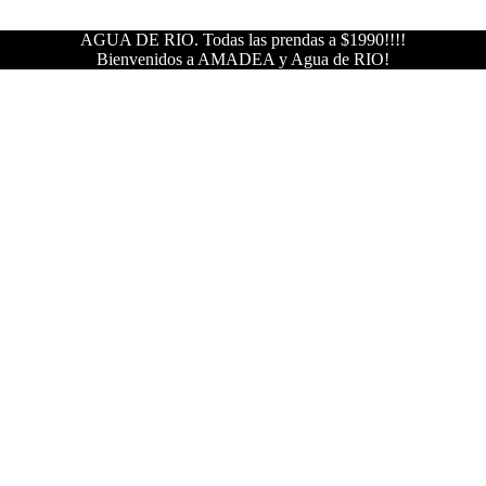
AGUA DE RIO. Todas las prendas a $1990!!!!
Bienvenidos a AMADEA y Agua de RIO!