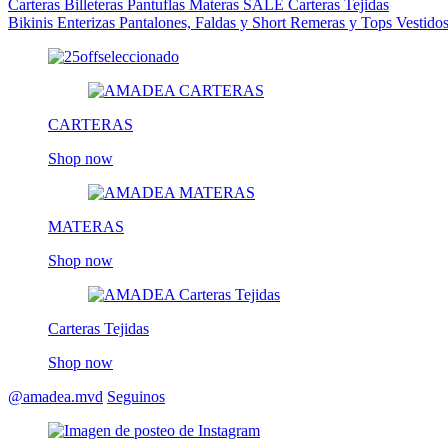
Carteras
Billeteras
Pantuflas
Materas
SALE
Carteras Tejidas
Bikinis
Enterizas
Pantalones, Faldas y Short
Remeras y Tops
Vestido
CARTERAS
Shop now
MATERAS
Shop now
Carteras Tejidas
Shop now
@amadea.mvd
Seguinos