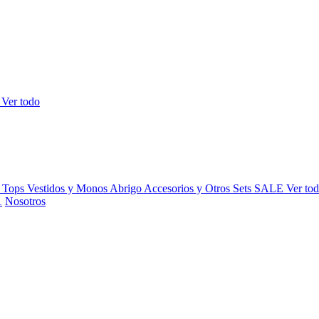
s
Ver todo
y Tops
Vestidos y Monos
Abrigo
Accesorios y Otros
Sets
SALE
Ver to
Nosotros