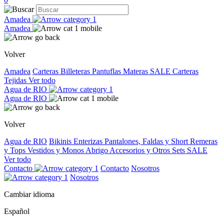
Amadea
Amadea
Volver
Amadea
Carteras
Billeteras
Pantuflas
Materas
SALE
Carteras
Tejidas
Ver todo
Agua de RIO
Agua de RIO
Volver
Agua de RIO
Bikinis
Enterizas
Pantalones, Faldas y Short
Remeras
y Tops
Vestidos y Monos
Abrigo
Accesorios y Otros
Sets
SALE
Ver todo
Contacto
Contacto
Nosotros
Nosotros
Cambiar idioma
Español