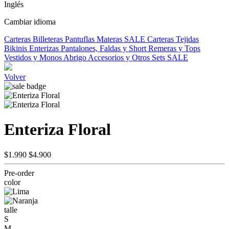
Inglés
Cambiar idioma
Carteras
Billeteras
Pantuflas
Materas
SALE
Carteras Tejidas
Bikinis
Enterizas
Pantalones, Faldas y Short
Remeras y Tops
Vestidos y Monos
Abrigo
Accesorios y Otros
Sets
SALE
Volver
Enteriza Floral
$1.990
$4.900
Pre-order
color
talle
S
M