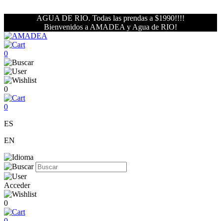
AGUA DE RIO. Todas las prendas a $1990!!!!
Bienvenidos a AMADEA y Agua de RIO!
0
0
0
ES
EN
Acceder
0
0