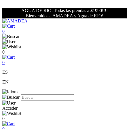
AGUA DE RIO. Todas las prendas a $1990!!!!
Bienvenidos a AMADEA y Agua de RIO!
0
0
0
ES
EN
Acceder
0
0