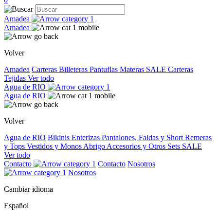
Amadea
Amadea
Volver
Amadea
Carteras
Billeteras
Pantuflas
Materas
SALE
Carteras
Tejidas
Ver todo
Agua de RIO
Agua de RIO
Volver
Agua de RIO
Bikinis
Enterizas
Pantalones, Faldas y Short
Remeras
y Tops
Vestidos y Monos
Abrigo
Accesorios y Otros
Sets
SALE
Ver todo
Contacto
Contacto
Nosotros
Nosotros
Cambiar idioma
Español