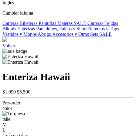
Inglés
Cambiar idioma
Carteras
Billeteras
Pantuflas
Materas
SALE
Carteras Tejidas
Bikinis
Enterizas
Pantalones, Faldas y Short
Remeras y Tops
Vestidos y Monos
Abrigo
Accesorios y Otros
Sets
SALE
Volver
Enteriza Hawaii
$1.990
$5.500
Pre-order
color
talle
M
L
Guía de talles