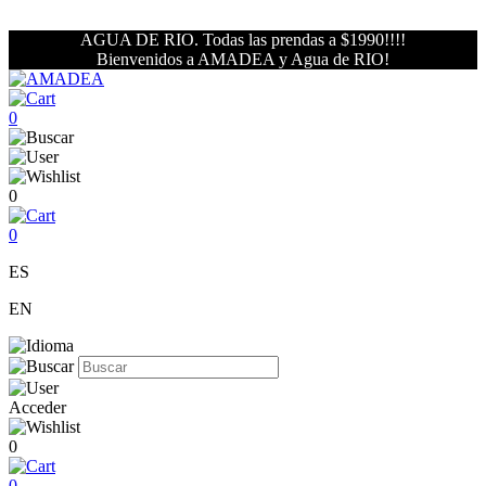
AGUA DE RIO. Todas las prendas a $1990!!!!
Bienvenidos a AMADEA y Agua de RIO!
0
0
0
ES
EN
Acceder
0
0