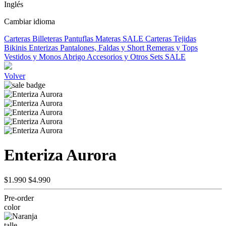
Inglés
Cambiar idioma
Carteras
Billeteras
Pantuflas
Materas
SALE
Carteras Tejidas
Bikinis
Enterizas
Pantalones, Faldas y Short
Remeras y Tops
Vestidos y Monos
Abrigo
Accesorios y Otros
Sets
SALE
Volver
Enteriza Aurora
$1.990
$4.990
Pre-order
color
talle