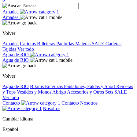
Amadea
Amadea
Volver
Amadea
Carteras
Billeteras
Pantuflas
Materas
SALE
Carteras
Tejidas
Ver todo
Agua de RIO
Agua de RIO
Volver
Agua de RIO
Bikinis
Enterizas
Pantalones, Faldas y Short
Remeras
y Tops
Vestidos y Monos
Abrigo
Accesorios y Otros
Sets
SALE
Ver todo
Contacto
Contacto
Nosotros
Nosotros
Cambiar idioma
Español