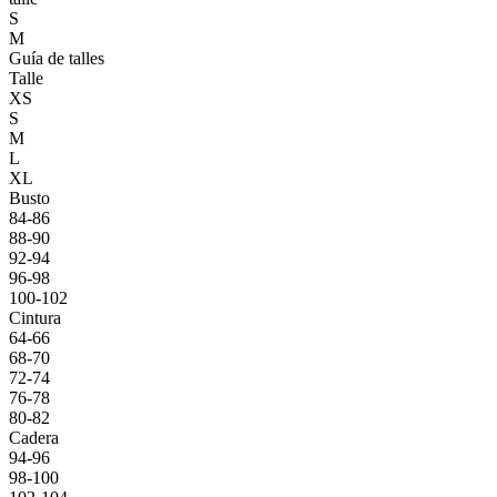
S
M
Guía de talles
Talle
XS
S
M
L
XL
Busto
84-86
88-90
92-94
96-98
100-102
Cintura
64-66
68-70
72-74
76-78
80-82
Cadera
94-96
98-100