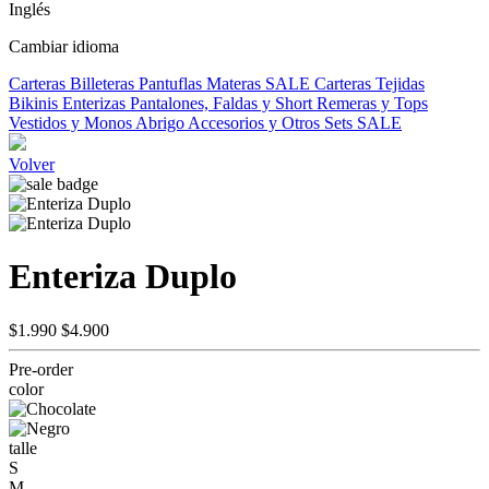
Inglés
Cambiar idioma
Carteras
Billeteras
Pantuflas
Materas
SALE
Carteras Tejidas
Bikinis
Enterizas
Pantalones, Faldas y Short
Remeras y Tops
Vestidos y Monos
Abrigo
Accesorios y Otros
Sets
SALE
Volver
Enteriza Duplo
$1.990
$4.900
Pre-order
color
talle
S
M