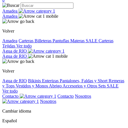
Amadea
Amadea
Volver
Amadea
Carteras
Billeteras
Pantuflas
Materas
SALE
Carteras
Tejidas
Ver todo
Agua de RIO
Agua de RIO
Volver
Agua de RIO
Bikinis
Enterizas
Pantalones, Faldas y Short
Remeras
y Tops
Vestidos y Monos
Abrigo
Accesorios y Otros
Sets
SALE
Ver todo
Contacto
Contacto
Nosotros
Nosotros
Cambiar idioma
Español