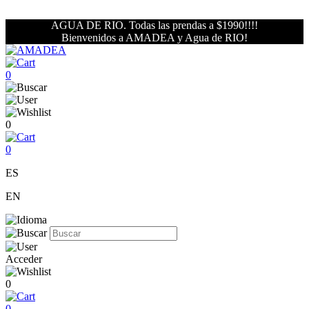
AGUA DE RIO. Todas las prendas a $1990!!!!
Bienvenidos a AMADEA y Agua de RIO!
0
0
0
ES
EN
Acceder
0
0