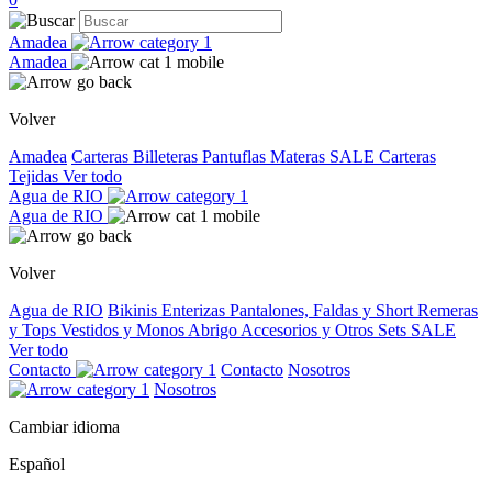
Amadea
Amadea
Volver
Amadea
Carteras
Billeteras
Pantuflas
Materas
SALE
Carteras
Tejidas
Ver todo
Agua de RIO
Agua de RIO
Volver
Agua de RIO
Bikinis
Enterizas
Pantalones, Faldas y Short
Remeras
y Tops
Vestidos y Monos
Abrigo
Accesorios y Otros
Sets
SALE
Ver todo
Contacto
Contacto
Nosotros
Nosotros
Cambiar idioma
Español