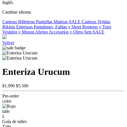
Inglés
Cambiar idioma
Carteras
Billeteras
Pantuflas
Materas
SALE
Carteras Tejidas
Bikinis
Enterizas
Pantalones, Faldas y Short
Remeras y Tops
Vestidos y Monos
Abrigo
Accesorios y Otros
Sets
SALE
Volver
Enteriza Urucum
$1.990
$5.500
Pre-order
color
talle
L
Guía de talles
Talle