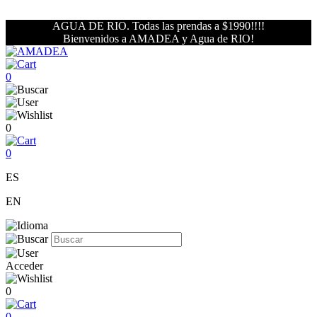
AGUA DE RIO. Todas las prendas a $1990!!!!
Bienvenidos a AMADEA y Agua de RIO!
0
0
0
ES
EN
Acceder
0
0